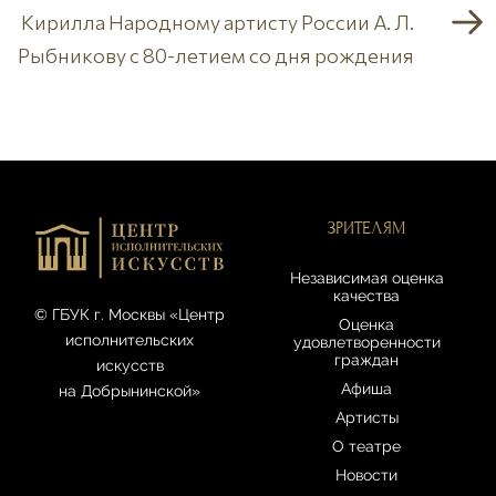
Кирилла Народному артисту России А. Л.
Рыбникову с 80-летием со дня рождения
ЗРИТЕЛЯМ
Независимая оценка
качества
© ГБУК г. Москвы «Центр
Оценка
исполнительских
удовлетворенности
граждан
искусств
Афиша
на Добрынинской»
Артисты
О театре
Новости