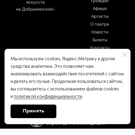
граждан
искусств
Афиша
на Добрынинской»
Артисты
О театре
Новости
Билеты
Контакты
Мы используем cookies, Яндекс.Метрику и другие
ОФИЦИАЛЬНО
средства аналитики. Это позволяет нам
анализировать взаимодействие посетителей с сайтом
Контакт для связи
Материалы мэрии
Москвы
и делать его лучше. Продолжая пользоваться сайтом,
gbuk-
artcenter@culture.mos.ru
вы соглашаетесь с использованием файлов cookies
Правила театра
и
политикой конфиденциальности
.
Открытые данные
Памятка покупателю
Принять