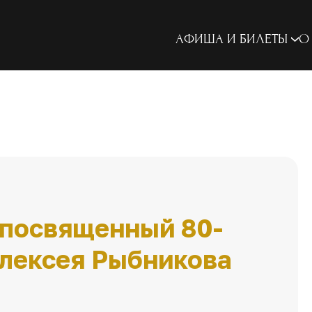
АФИША И БИЛЕТЫ
О
 посвященный 80-
лексея Рыбникова