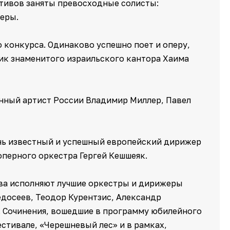
тивов заняты превосходные солисты:
перы.
 конкурса. Одинаково успешно поет и оперу,
ик знаменитого израильского кантора Хаима
енный артист России Владимир Миллер, Павел
нь известный и успешный европейский дирижер
оперного оркестра Гергей Кешшеяк.
ва исполняют лучшие оркестры и дирижеры
едосеев, Теодор Курентзис, Александр
. Сочинения, вошедшие в программу юбилейного
стивале, «Черешневый лес» и в рамках,