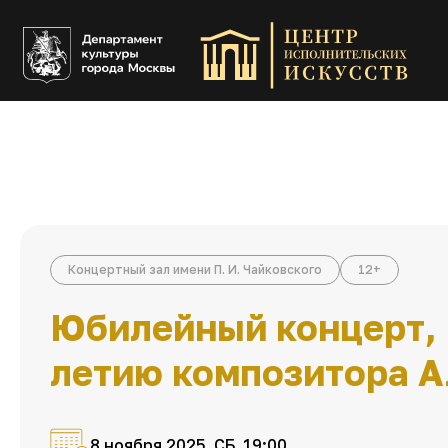
Концертный зал имени П. И. Чайковского
12+
Юбилейный концерт,
летию композитора А
8 ноября 2025, СБ, 19:00