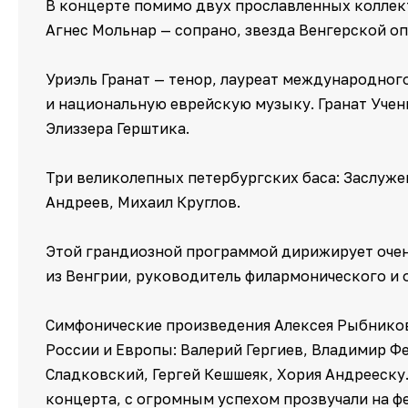
В концерте помимо двух прославленных коллек
Агнес Мольнар — сопрано, звезда Венгерской о
Уриэль Гранат — тенор, лауреат международного
и национальную еврейскую музыку. Гранат Учен
Элиззера Герштика.
Три великолепных петербургских баса: Заслуж
Андреев, Михаил Круглов.
Этой грандиозной программой дирижирует оче
из Венгрии, руководитель филармонического и 
Симфонические произведения Алексея Рыбнико
России и Европы: Валерий Гергиев, Владимир Ф
Сладковский, Гергей Кешшеяк, Хория Андрееску
концерта, с огромным успехом прозвучали на фе