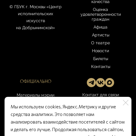
качества
© ГБУК г. Москвы «Центр
Оценка
исполнительских
удовлетворенности
граждан
искусств
Афиша
на Добрынинской»
Артисты
О театре
Новости
Билеты
Контакты
ОФИЦИАЛЬНО
Контакт для связи
Материалы мэрии
Москвы
gbuk-
Мы используем cookies, Яндекс.Метрику и другие
artcenter@culture.mos.ru
Правила театра
средства аналитики. Это позволяет нам
Открытые данные
анализировать взаимодействие посетителей с сайтом
Памятка покупателю
и делать его лучше. Продолжая пользоваться сайтом,