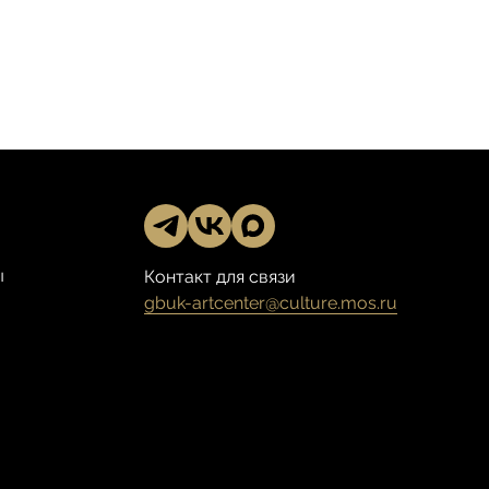
ы
Контакт для связи
gbuk-artcenter@culture.mos.ru