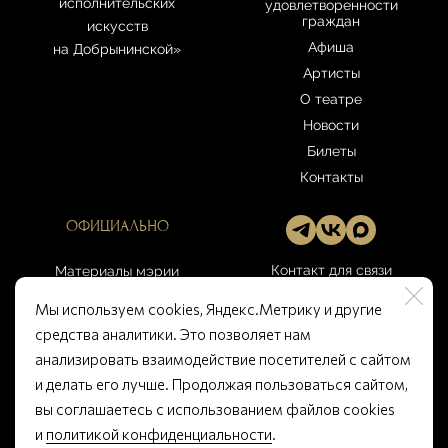
исполнительских
удовлетворенности
граждан
искусств
Афиша
на Добрынинской»
Артисты
О театре
Новости
Билеты
Контакты
ОФИЦИАЛЬНО
Контакт для связи
Материалы мэрии
Москвы
gbuk-
Мы используем cookies, Яндекс.Метрику и другие
artcenter@culture.mos.ru
Правила театра
средства аналитики. Это позволяет нам
Открытые данные
анализировать взаимодействие посетителей с сайтом
Памятка покупателю
и делать его лучше. Продолжая пользоваться сайтом,
вы соглашаетесь с использованием файлов cookies
и
политикой конфиденциальности
.