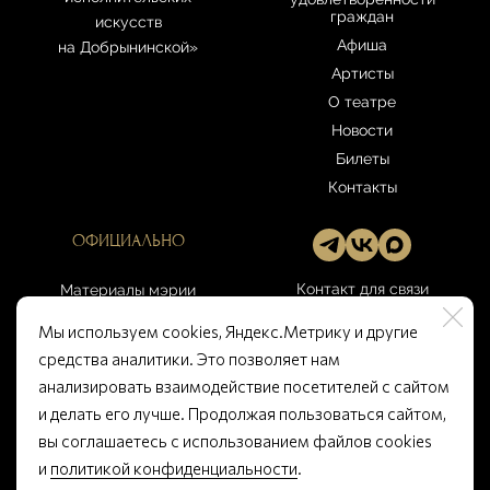
граждан
искусств
Афиша
на Добрынинской»
Артисты
О театре
Новости
Билеты
Контакты
ОФИЦИАЛЬНО
Контакт для связи
Материалы мэрии
Москвы
gbuk-
Мы используем cookies, Яндекс.Метрику и другие
artcenter@culture.mos.ru
Правила театра
средства аналитики. Это позволяет нам
Открытые данные
анализировать взаимодействие посетителей с сайтом
Памятка покупателю
и делать его лучше. Продолжая пользоваться сайтом,
вы соглашаетесь с использованием файлов cookies
и
политикой конфиденциальности
.