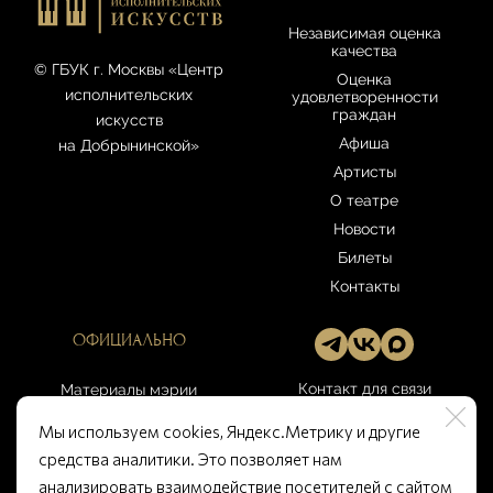
Независимая оценка
качества
© ГБУК г. Москвы «Центр
Оценка
исполнительских
удовлетворенности
граждан
искусств
Афиша
на Добрынинской»
Артисты
О театре
Новости
Билеты
Контакты
ОФИЦИАЛЬНО
Контакт для связи
Материалы мэрии
Москвы
gbuk-
Мы используем cookies, Яндекс.Метрику и другие
artcenter@culture.mos.ru
Правила театра
средства аналитики. Это позволяет нам
Открытые данные
анализировать взаимодействие посетителей с сайтом