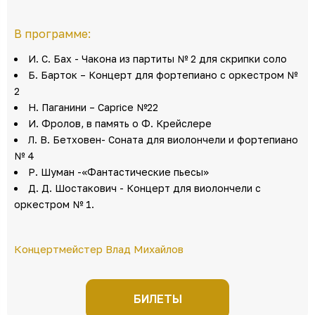
В программе:
И. С. Бах - Чакона из партиты № 2 для скрипки соло
Б. Барток – Концерт для фортепиано с оркестром №
2
Н. Паганини – Caprice №22
И. Фролов, в память о Ф. Крейслере
Л. В. Бетховен- Соната для виолончели и фортепиано
№ 4
Р. Шуман -«Фантастические пьесы»
Д. Д. Шостакович - Концерт для виолончели с
оркестром № 1.
Концертмейстер Влад Михайлов
БИЛЕТЫ