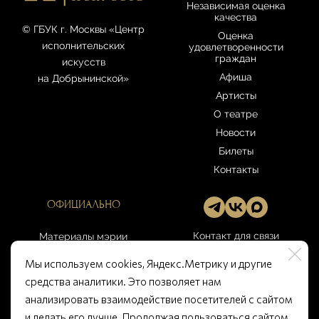
Независимая оценка
качества
© ГБУК г. Москвы «Центр
Оценка
исполнительских
удовлетворенности
граждан
искусств
Афиша
на Добрынинской»
Артисты
О театре
Новости
Билеты
Контакты
ОФИЦИАЛЬНО
Контакт для связи
Материалы мэрии
Москвы
gbuk-
Мы используем cookies, Яндекс.Метрику и другие
artcenter@culture.mos.ru
Правила театра
средства аналитики. Это позволяет нам
Открытые данные
анализировать взаимодействие посетителей с сайтом
Памятка покупателю
и делать его лучше. Продолжая пользоваться сайтом,